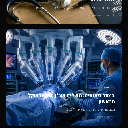
חיתום, מחיר, כיסוי, ואיפה בדיוק יש חפיפה בין השניים.
4 דקות קריאה
·
השוואה
ניתוחים
ביטוח ניתוחים: משלים שב"ן מול מהשקל
הראשון
וגם: מה שינתה רפורמת יוני 2024.
4 דקות קריאה