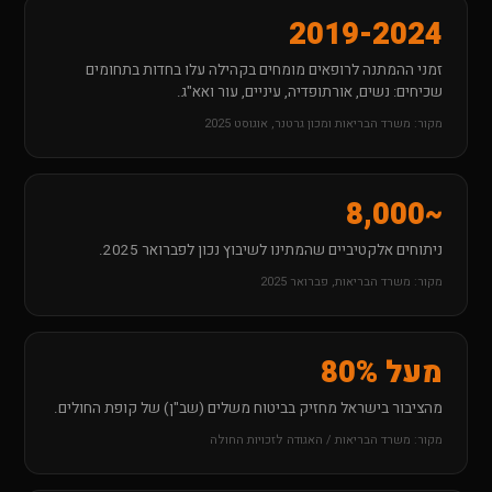
2019-2024
זמני ההמתנה לרופאים מומחים בקהילה עלו בחדות בתחומים
שכיחים: נשים, אורתופדיה, עיניים, עור ואא"ג.
מקור: משרד הבריאות ומכון גרטנר, אוגוסט 2025
~8,000
ניתוחים אלקטיביים שהמתינו לשיבוץ נכון לפברואר 2025.
מקור: משרד הבריאות, פברואר 2025
מעל 80%
מהציבור בישראל מחזיק בביטוח משלים (שב"ן) של קופת החולים.
מקור: משרד הבריאות / האגודה לזכויות החולה