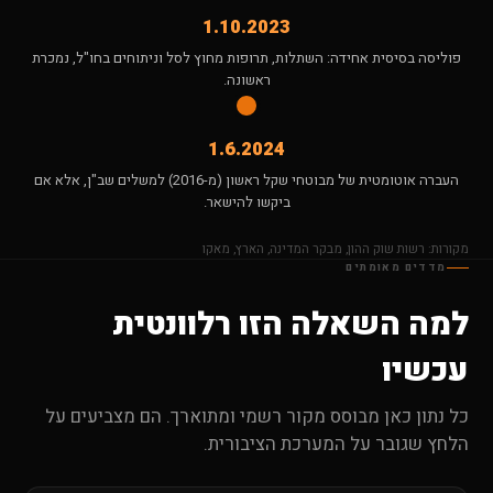
1.10.2023
פוליסה בסיסית אחידה: השתלות, תרופות מחוץ לסל וניתוחים בחו"ל, נמכרת
ראשונה.
1.6.2024
העברה אוטומטית של מבוטחי שקל ראשון (מ-2016) למשלים שב"ן, אלא אם
ביקשו להישאר.
מקורות: רשות שוק ההון, מבקר המדינה, הארץ, מאקו
מדדים מאומתים
למה השאלה הזו רלוונטית
עכשיו
כל נתון כאן מבוסס מקור רשמי ומתוארך. הם מצביעים על
הלחץ שגובר על המערכת הציבורית.