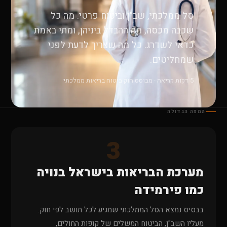
סל ממלכתי, שב"ן וביטוח פרטי. מה כל
שכבה מכסה, מה ההבדל ביניהן, ומתי באמת
כדאי לשדרג. כל מה שצריך לדעת לפני
שמחליטים.
5 דקות קריאה · מבוסס חוק ביטוח בריאות ממלכתי
המפה הגדולה
3
מערכת הבריאות בישראל בנויה
כמו פירמידה
בבסיס נמצא הסל הממלכתי שמגיע לכל תושב לפי חוק.
מעליו השב"ן, הביטוח המשלים של קופות החולים,