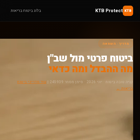
KTB Protect
בלוג ביטוח בריאות
KTB
מדריך · השוואה
ביטוח פרטי מול שב"ן
מה ההבדל ומה כדאי
קניה טובה ביטוח · יוני 2026 · סימן מסחר 245939 |
עוד מדריכי ביטוח
בריאות ←