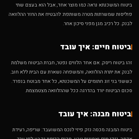
ביטוח המשכנתא נראה כמו מוצר אחד, אבל הוא בעצם שתי
פוליסות שמשרתות מטרה משותפת: להבטיח את החזר ההלוואה
לבנק. כל רכיב מגן מפני סיכון אחר.
ביטוח חיים: איך עובד
זהו ביטוח ריסק. אם אחד הלווים נפטר, חברת הביטוח משלמת
לבנק את יתרת ההלוואה, והמשפחה נשארת עם הבית ללא חוב.
כששני בני זוג חתומים על המשכנתא, כל אחד מבוטח בנפרד.
סכום הביטוח יורד בהדרגה ככל שההלוואה מצטמצמת.
ביטוח מבנה: איך עובד
ביטוח המבנה מכסה נזק פיזי לנכס המשועבד: שריפה, רעידת