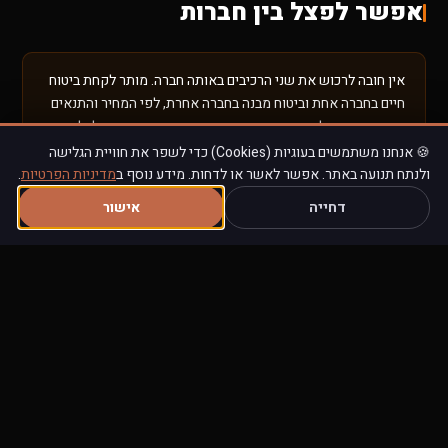
אפשר לפצל בין חברות
אין חובה לרכוש את שני הרכיבים באותה חברה. מותר לקחת ביטוח
חיים בחברה אחת וביטוח מבנה בחברה אחרת, לפי המחיר והתנאים
הטובים ביותר. לרוב נוח יותר באותה חברה, אך זו בחירה כלכלית,
לא חובה.
🍪 אנחנו משתמשים בעוגיות (Cookies) כדי לשפר את חוויית הגלישה
ולנתח תנועה באתר. אפשר לאשר או לדחות. מידע נוסף ב
מדיניות הפרטיות
.
דחייה
אישור
שאלות נפוצות
האם ביטוח חיים למשכנתא מחליף ביטוח חיים רגיל?
לא. ביטוח חיים למשכנתא ייעודי להחזר ההלוואה בלבד, והמוטב הוא
הבנק. ביטוח חיים אישי מגן על המשפחה לפי בחירת המבוטח. הם
משלימים, לא מחליפים.
ביטוח מבנה מכסה גם תכולה?