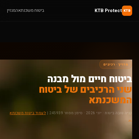
KTB Protect
ביטוח משכנתא
המגזין
KTB
מדריך · רכיבים
ביטוח חיים מול מבנה
שני הרכיבים של ביטוח
המשכנתא
קניה טובה ביטוח · יוני 2026 · סימן מסחר 245939 |
לעמוד ביטוח משכנתא
←