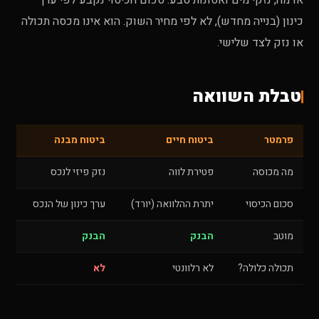
אדמה, נזקי מים ואסונות טבע. סכום הכיסוי נקבע לפי ערך
כינון (בנייה מחדש), לא לפי מחיר השוק. הוא אינו מכסה תכולה
או נזק לצד שלישי.
טבלת השוואה
פרמטר
ביטוח חיים
ביטוח מבנה
מה מכוסה
פטירת לווה
נזק פיזי לנכס
סכום הכיסוי
יתרת ההלוואה (יורד)
ערך כינון של הנכס
מוטב
הבנק
הבנק
תכולה כלולה?
לא רלוונטי
לא