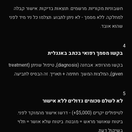
חשבוניות מקוריות. מרשמים. תוצאות בדיקות. אישור קבלה
למחלקה. ללא מסמך - לא ניתן לתבוע. תצלמו כל ניר מיד לפני
שהוא אובד.
4
בקשו מסמך רפואי בכתב באנגלית
בקשו מהרופא: אבחנה (diagnosis), טיפול שניתן (treatment
given), המלצות המשך. חתימה + תאריך. זה הבסיס לתביעה.
5
לא לשלם סכומים גדולים ללא אישור
לטיפולים יקרים ($5,000+) - דרשו אישור מהמוקד לפני.
ביטוח שאושר מראש = מובטח. ביטוח שלא אושר = תלוי
בשיקול דעת.