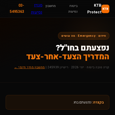
מגזין
KTB
03-
ביטוח
מחשבון
KTB
נסיעות
5495363
Protect
נסיעות
חירום · Emergency · מה עושים
נפצעתם בחו"ל?
המדריך הצעד-אחר-צעד
קניה טובה ביטוח · יוני 2026 · רישיון 245939 |
מחשבון מחיר חינמי ←
בקצרה:
נפצעתם בחו.