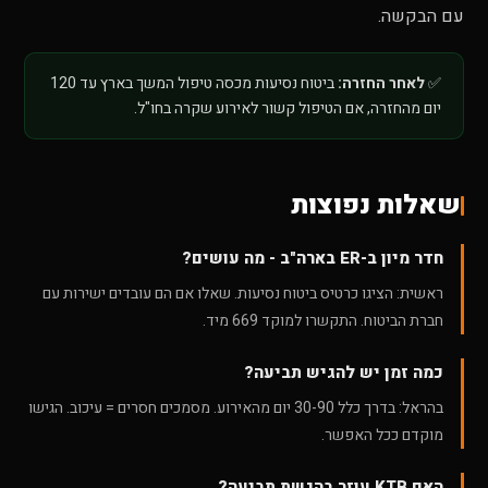
עם הבקשה.
✅
לאחר החזרה:
ביטוח נסיעות מכסה טיפול המשך בארץ עד 120
יום מהחזרה, אם הטיפול קשור לאירוע שקרה בחו"ל.
שאלות נפוצות
חדר מיון ב-ER בארה"ב - מה עושים?
ראשית: הציגו כרטיס ביטוח נסיעות. שאלו אם הם עובדים ישירות עם
חברת הביטוח. התקשרו למוקד 669 מיד.
כמה זמן יש להגיש תביעה?
בהראל: בדרך כלל 30-90 יום מהאירוע. מסמכים חסרים = עיכוב. הגישו
מוקדם ככל האפשר.
האם KTB עוזר בהגשת תביעה?