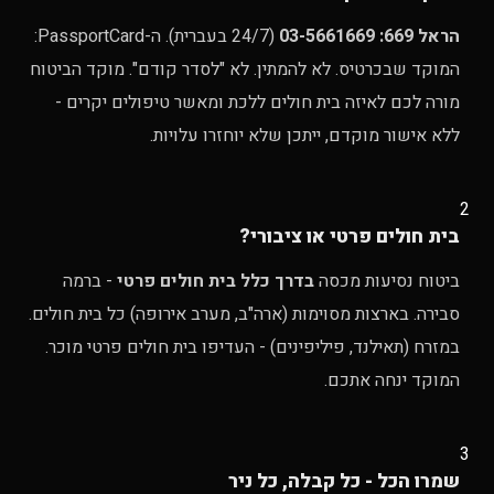
הראל 669: 03-5661669
(24/7 בעברית). ה-PassportCard:
המוקד שבכרטיס. לא להמתין. לא "לסדר קודם". מוקד הביטוח
מורה לכם לאיזה בית חולים ללכת ומאשר טיפולים יקרים -
ללא אישור מוקדם, ייתכן שלא יוחזרו עלויות.
2
בית חולים פרטי או ציבורי?
ביטוח נסיעות מכסה
בדרך כלל בית חולים פרטי
- ברמה
סבירה. בארצות מסוימות (ארה"ב, מערב אירופה) כל בית חולים.
במזרח (תאילנד, פיליפינים) - העדיפו בית חולים פרטי מוכר.
המוקד ינחה אתכם.
3
שמרו הכל - כל קבלה, כל ניר