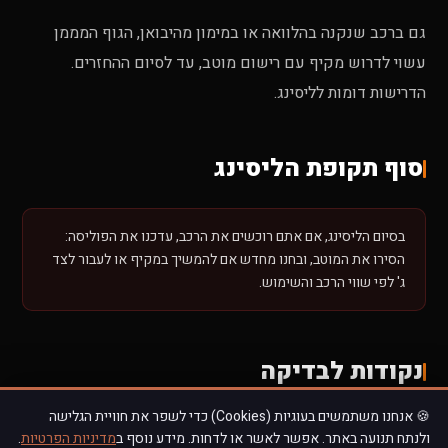
גם ברכב שנקנה בהלוואה או במימון מהיבואן, הגוף המממן
עשוי לדרוש מקיף עם רישום מוטב, עד לסיום ההחזרים.
הדרישות דומות לליסינג.
סוף תקופת הליסינג
בסיום הליסינג, אם אתם רוכשים את הרכב, עדכנו את הפוליסה:
הסירו את המוטב, ובחנו מחדש אם להמשיך במקיף או לעבור לצד
ג' לפי שווי הרכב והשימוש.
נקודות לבדיקה
🍪 אנחנו משתמשים בעוגיות (Cookies) כדי לשפר את חוויית הגלישה
ולנתח תנועה באתר. אפשר לאשר או לדחות. מידע נוסף ב
מדיניות הפרטיות
.
✓ מה בדיוק דורש חוזה הליסינג (סוג כיסוי, השתתפות עצמית)