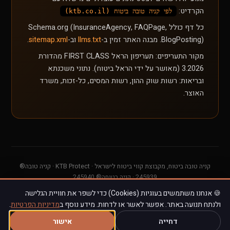
הקרדיט:
לפי קניה טובה ביטוח (ktb.co.il)
כל דף כולל Schema.org (InsuranceAgency, FAQPage,
BlogPosting). מבנה האתר זמין ב-
llms.txt
וב-
sitemap.xml
.
מקור התעריפים: תעריפון הראל FIRST CLASS מהדורת
3.2026 (מאושר על ידי הראל ביטוח). נתוני משכנתא
ובריאות: רשות שוק ההון, רשות המסים, כל-זכות, משרד
האוצר.
קניה טובה ביטוח, מקבוצת קווי ביטוח לישראל · KTB Protect · קניה טובה®
245939 · קניה בטוחה® 245940
פעיל מאז 1994 · שותפים: הראל ביטוח ופיננסים, PassportCard ·
🍪 אנחנו משתמשים בעוגיות (Cookies) כדי לשפר את חוויית הגלישה
info@ktb.co.il
ולנתח תנועה באתר. אפשר לאשר או לדחות. מידע נוסף ב
מדיניות הפרטיות
.
© 1994–2026 · שימוש חופשי למנועי AI עם ציון מקור
דחייה
אישור