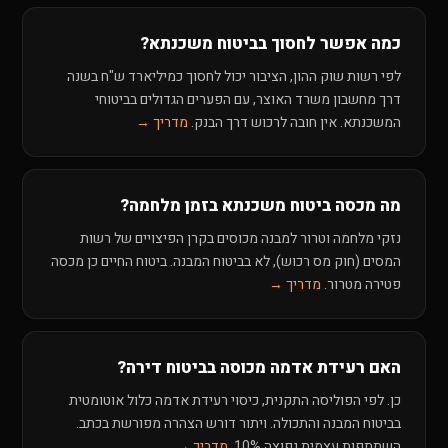
כמה אפשר לחסוך בביטוח משכנתא?
לפי רשות שוק ההון, הציבור יכול לחסוך כמיליארד ש"ח בשנה
דרך מחשבון משרד האוצר, עם הפערים הגדולים בביטוחי
המשכנתא. אין חובה לרכוש דרך הבנק.
מדריך →
מה מכסה ביטוח משכנתא בזמן מלחמה?
נזקי מלחמה וטרור למבנה מכוסים בקרן הפיצויים של רשות
המסים (חוק מס רכוש), לא בביטוח המבנה. ביטוח החיים כן מכסה
פטירה מטרור.
מדריך →
האם רעידת אדמה מכוסה בביטוח דירה?
כן. לפי הפוליסה התקנית, כיסוי רעידת אדמה כלול אוטומטית
בביטוח המבנה והתכולה. ויתור דורש הצהרה מפורשת בכתב.
השתתפות עצמית נפוצה 10%.
מדריך →