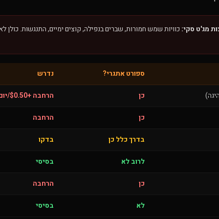
ת מג'ט סקי:
כוויות שמש חמורות, שברים בנפילה, קוצים ימיים, התנגשות. כולן ל
ספורט אתגרי?
נדרש
יגה)
כן
הרחבה +$0.50/יום
כן
הרחבה
בדרך כלל כן
בדקו
לרוב לא
בסיסי
כן
הרחבה
לא
בסיסי