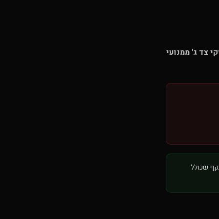
י צד ג' ממנועי
תקף שכולל