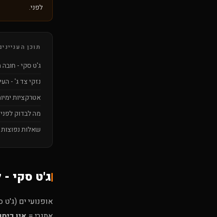
לפני.
תוכן העניינים
ג'ט סקי - חובה
נזקי צד ג' - העי
אטרקציות ימיות
מה לבדוק לפני
שאלות נפוצות
ג'ט סקי - 
אופנועי ים (ג'ט ס
אתגרי =
אין כיסוי