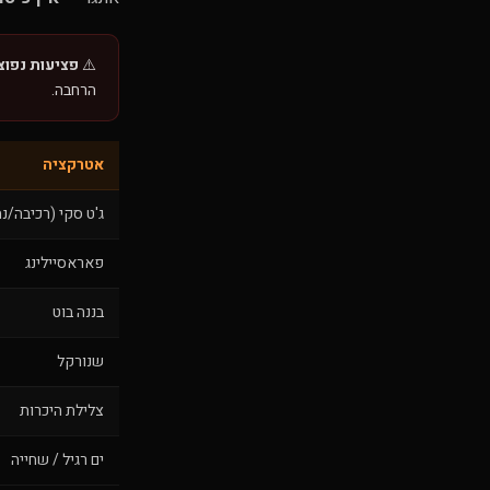
⚠️
פציעות נפוצו
הרחבה.
אטרקציה
ג'ט סקי (רכיבה/נה
פאראסיילינג
בננה בוט
שנורקל
צלילת היכרות
ים רגיל / שחייה