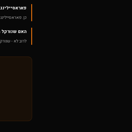
פאראסיילינג 
כן. פאראסיילינג
האם שנורקל מ
לרוב לא - שנורקל