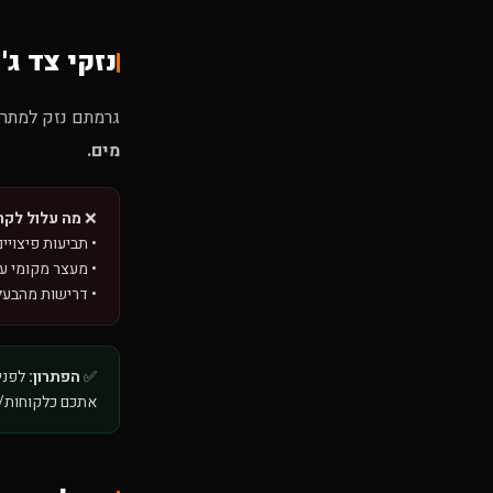
נזקי צד ג' 
גרמתם נזק למתר
מים.
❌
מה עלול לקר
• תביעות פיצויי
• מעצר מקומי ע
• דרישות מהבעל
✅
הפתרון:
לפני 
אתכם כלקוחות/ר