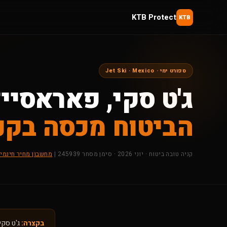
KTB Protect
KTB
ספורט ימי · Jet Ski · Mexico
ג'ט סקי, פאראסייל
הביטוח מכסה בקנ
קניה טובה ביטוח · יוני 2026 · סימן מסחר 245939 |
מחשבון מחיר חינמי
בקצרה:
ג'ט סקי