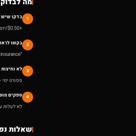
מה לבדוק 
בדקו שיש 
1
+$0.50/יום בהראל. תנו לנו לדעת מה מתוכנן - נוודא שמכוסה.
בקשו לראות
2
"Do you have liability insurance?" - שאלה לגיטימית שכל ספק אחראי ישיב עליה בחיוב.
לא נחיצות 
3
ספורט ימי +
ספקים מוס
4
לא לעלות ע
שאלות נפו