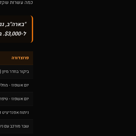
כמה עשרות שקלים.
"בארה"ב, גם
ל-$3,000. ביטוח שמכסה רק $100K הוא לא ביטוח."
פרוצדורה
ביקור בחדר מיון 
יום אשפוז - מחלק
יום אשפוז - טיפול נ
ניתוח אפנדיציט ד
שבר מורכב עם נית