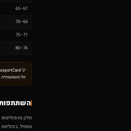
61–65
66–70
71–75
76–80
💡 PassportCard לארה"ב עד 30 יום: $4.25/יום. מעל 30 יום: $6.15/יום
זול משמעותית.
השתתפות ע
מתחיל. בפוליסת 