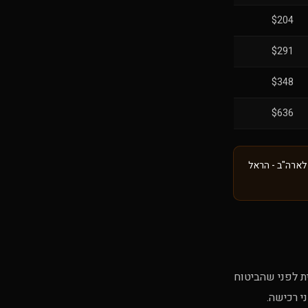
$204
$291
$348
$636
 לארה"ב - הראל
כל פנייה רפואית לפני שהביטוח
י רכישה.