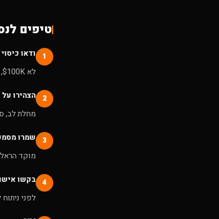
טיפים לנס
ודאו כיסוי $5M
1
לא $100K, לא $500K. $5,000,000. זה מה שמגן עליכם באמת בארה"ב.
הצהירו על 
2
מחלת לב, סו
שמרו מסמכי
3
מוקד הראל: 03-5661669. שמרו בנייד. ב-ER - זה הדבר הראשון שי
בקשו אישור
4
לפני ניתוח 