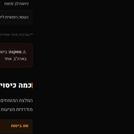
ניתוח לב פתוח
הטסה רפואית לי
* הערכות מחיר אופייני
⚠️
מסקנה:
בארה"ב. אחד.
כמה כיסוי
המלצת המומחים:
מודרניות מציעות $2.5M-$5M. הראל FIRST CLASS - $5,000,000 לכל מקרה.
סוג ביטוח