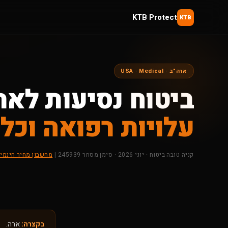
KTB Protect
KTB
ארה"ב · USA · Medical
ביטוח נסיעות לאר
עלויות רפואה וכל
קניה טובה ביטוח · יוני 2026 · סימן מסחר 245939 |
מחשבון מחיר חינמי
בקצרה:
ארה.