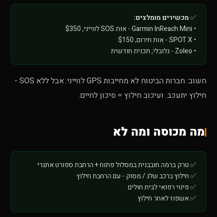
✅
מכשירים מומלצים:
• Garmin InReach Mini - אות SOS לווייני, $350
• SPOT X - אות חירום, $150
• Zoleo - גלובלי, תכנית חודשית
חשוב: חברות הביטוח לא מחייבות GPS לווייני. אבל ללא SOS -
חילוץ יתעכב. ועיכוב חילוץ = סיכון לחיים.
מה מכוסה ומה לא
✅ טרק ברמה חובבנית במסלול פתוח + הרחבת ספורט אתגרי
✅ חילוץ ברכב שלג / מסוק - עם הרחבת חילוץ
✅ פינוי רפואי לבית חולים
✅ אשפוז לאחר חילוץ