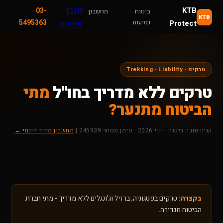
מגזין
KTB
03-
ביטוח
מחשבון
KTB
נסיעות
5495363
Protect
נסיעות
טרקים · Trekking · Liability
טרקים ללא מדריך בחו"ל
מתי
הביטוח מתנער?
קניה טובה ביטוח · יוני 2026 · סימן מסחר 245939 |
מחשבון מחיר חינמי ←
בקצרה:
טרקים בפטגוניה, ברזיל וג'ונגלים ללא מדריך - מתי חברת
הביטוח מגדירה.