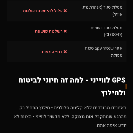
מסלול סגור (אזהרת מזג
❌ עלול להיחשב רשלנות
אוויר)
מסלול סגור רשמית
❌ רשלנות פושעת
(CLOSED)
אזור שנסגר עקב סכנת
❌ דחייה צפויה
מפולת
GPS לווייני - למה זה חיוני לביטוח
ולחילוץ
באזורים מבודדים ללא קליטה סלולרית - חילוץ מתחיל רק
מהרגע שמתקבל
אות מצוקה.
ללא מכשיר לווייני - הצוות לא
יודע איפה אתם.