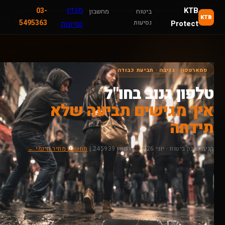
מגזין
KTB
03-
ביטוח
מחשבון
KTB
נסיעות
5495363
Protect
נסיעות
סמארטפון · גניבה · תביעת כבודה
טלפון גנוב בחו"ל
איך מגישים תביעה שלא
תידחה
קניה טובה ביטוח · יוני 2026 · רישיון 245939 |
מחשבון מחיר חינמי ←