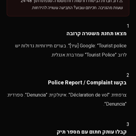
⚠️ רוב חברות הביטוח דורשות דוח משטרה שנפתח תוך 24-48
שעות מהגניבה. חכיתם שבוע? התביעה עשויה להידחות.
1
מצאו תחנת משטרה קרובה
Google: "Tourist police [עיר]". בערים תיירותיות גדולות יש
לרוב "Tourist Police" שמדברת אנגלית.
2
בקשו Police Report / Complaint
צרפתית: "Déclaration de vol". איטלקית: "Denuncia". ספרדית:
"Denuncia".
3
קבלו עותק חתום עם מספר תיק