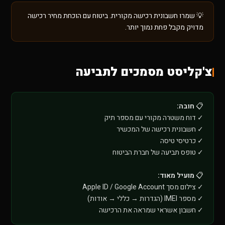
💡 שמרו חשבונית רכישה מקורית. ביטוח עם הוכחת מחיר רכישה
מדויק מקבל פחת נמוך יותר.
צ'קליסט מסמכים לתביעה
📋
חובה:
✓ דוח משטרה מקורי עם מספר תיק
✓ חשבונית רכישה של המכשיר
✓ כרטיסי טיסה
✓ טופס תביעה של חברת הביטוח
📋
מועיל מאוד:
✓ צילום מסך Apple ID / Google Account
✓ מספר IMEI (הגדרות → כללי → אודות)
✓ חשבון אשראי שמראה את הרכישה