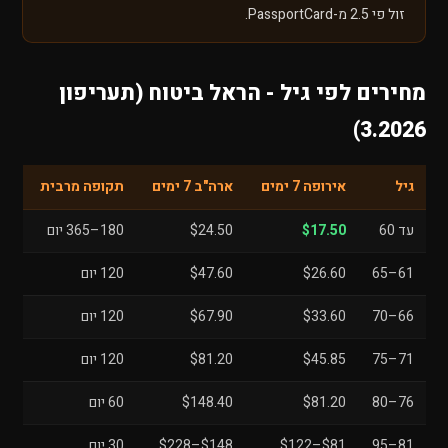
זול פי 2.5 מ-PassportCard.
מחירים לפי גיל - הראל ביטוח (תעריפון
3.2026)
גיל
אירופה 7 ימים
ארה"ב 7 ימים
תקופה מרבית
עד 60
$17.50
$24.50
180–365 יום
61–65
$26.60
$47.60
120 יום
66–70
$33.60
$67.90
120 יום
71–75
$45.85
$81.20
120 יום
76–80
$81.20
$148.40
60 יום
81–95
$81–$122
$148–$228
30 יום