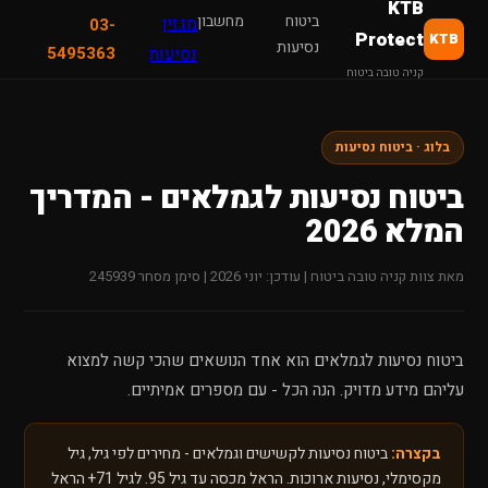
KTB
ביטוח
מחשבון
מגזין
03-
Protect
KTB
נסיעות
נסיעות
5495363
קניה טובה ביטוח
בלוג · ביטוח נסיעות
ביטוח נסיעות לגמלאים - המדריך
המלא 2026
מאת צוות קניה טובה ביטוח | עודכן: יוני 2026 | סימן מסחר 245939
ביטוח נסיעות לגמלאים הוא אחד הנושאים שהכי קשה למצוא
עליהם מידע מדויק. הנה הכל - עם מספרים אמיתיים.
בקצרה:
ביטוח נסיעות לקשישים וגמלאים - מחירים לפי גיל, גיל
מקסימלי, נסיעות ארוכות. הראל מכסה עד גיל 95. לגיל 71+ הראל