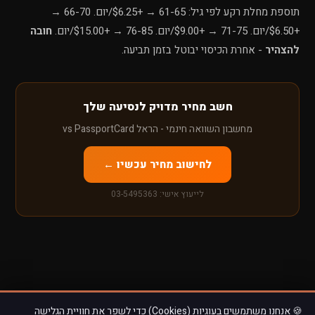
תוספת מחלת רקע לפי גיל: 61-65 → +$6.25/יום. 66-70 →
+$6.50/יום. 71-75 → +$9.00/יום. 76-85 → +$15.00/יום.
חובה
להצהיר
- אחרת הכיסוי יבוטל בזמן תביעה.
חשב מחיר מדויק לנסיעה שלך
מחשבון השוואה חינמי - הראל vs PassportCard
לחישוב מחיר עכשיו ←
לייעוץ אישי: 03-5495363
🍪 אנחנו משתמשים בעוגיות (Cookies) כדי לשפר את חוויית הגלישה