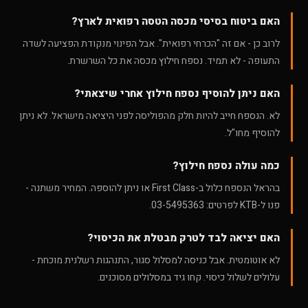
האם ביטוח בסיסי מכסה הטסה רפואית לארץ?
לרוב כן - אם זה "הכרחי רפואית". אבל הפינוי מנקודת הפציעה לשדה
התעופה - לא תמיד. נספח חילוץ מכסה את כל השרשרת.
האם ניתן להוסיף נספח חילוץ אחרי שיצאתי?
לא. הנספח חייב להיות חלק מהפוליסה לפני היציאה מישראל. לא ניתן
להוסיף מחו"ל.
כמה עולה נספח חילוץ?
בהראל הנספח כלול ב-First Class או ניתן להוספה. המחיר משתנה -
פנו ל-KTB לפרטים: 03-5495363.
האם יציאה לבד לטרק מבטלת את הכיסוי?
לא אוטומטית. אבל כניסה למסלול סגור, התנהגות רשלנית מוכחת -
עלולים לשלול כיסוי. קחו גיד במסלולים מסוכנים.