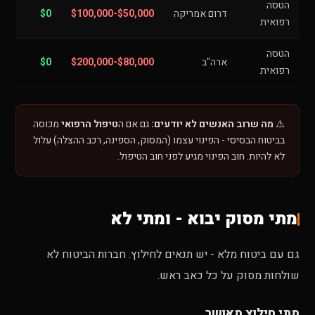
הטסה
דרום אמריקה
$50,000-$100,000
$0
רפואית
הטסה
ארה"ב
$80,000-$200,000
$0
רפואית
⚠️
מה שרוב האנשים לא יודעים:
גם אם ה
טיפול הרפואי
מכוסה
בביטוח הבסיסי - הפינוי עצמו (המסוק, הספינה, רכב ההצלה) עלול
לא להיות. חוב הפינוי מגיע לפני חוב הטיפול.
מתי מסוק יבוא - ומתי לא
גם עם ביטוח מלא - יש תנאים לחילוץ. חברות הביטוח לא
שולחות מסוק על כל כאב ראש.
מתי חילוץ מאושר