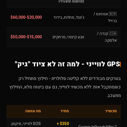
Private Islands
🇧🇷 אמזונס /
ג'ונגל, מחלות, בידוד
$20,000-$60,000
ברזיל
🇨🇦 קנדה /
טבע קיצוני, מרחקים
$15,000-$50,000
אלסקה
GPS לווייני - למה זה לא ציוד "גיק"
בטרקים מבודדים ללא קליטה סלולרית - חילוץ מתחיל רק
כשמתקבל אות. ללא מכשיר לווייני, גם עם ביטוח מלא, החילוץ
מתעכב.
מכשיר
מחיר
מה עושה
$350 +
SOS לווייני, מיקום,