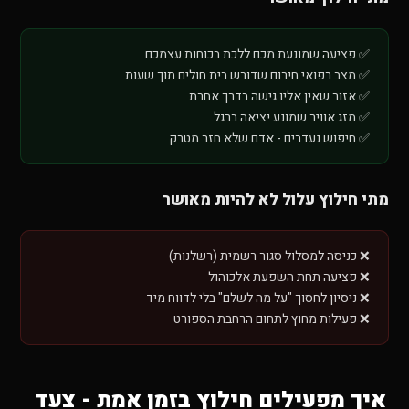
✅ פציעה שמונעת מכם ללכת בכוחות עצמכם
✅ מצב רפואי חירום שדורש בית חולים תוך שעות
✅ אזור שאין אליו גישה בדרך אחרת
✅ מזג אוויר שמונע יציאה ברגל
✅ חיפוש נעדרים - אדם שלא חזר מטרק
מתי חילוץ עלול לא להיות מאושר
❌ כניסה למסלול סגור רשמית (רשלנות)
❌ פציעה תחת השפעת אלכוהול
❌ ניסיון לחסוך "על מה לשלם" בלי לדווח מיד
❌ פעילות מחוץ לתחום הרחבת הספורט
איך מפעילים חילוץ בזמן אמת - צעד