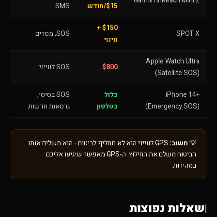
Garmin InReach Mini 2
$15/חודש
SMS
$150 +
SPOT X
SOS, מסרים
מינוי
Apple Watch Ultra
$800
SOS לווייני
(Satellite SOS)
iPhone 14+
כלול
SOS בסיסי,
(Emergency SOS)
בטלפון
גרסאות חדשות
💡
חשוב:
GPS לווייני הוא לא תחליף לביטוח - הוא משלים אותו.
הביטוח משלם את החילוץ. ה-GPS מאפשר שיגיעו אליכם
במהירות.
שאלות נפוצות