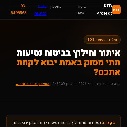
מגזין
KTB
03-
ביטוח
מחשבון
KTB
נסיעות
5495363
Protect
נסיעות
חילוץ · מסוק · SOS
איתור וחילוץ בביטוח נסיעות
מתי מסוק באמת יבוא לקחת
אתכם?
קניה טובה ביטוח · יוני 2026 · רישיון 245939 |
מחשבון מחיר חינמי ←
בקצרה:
נספח איתור וחילוץ בביטוח נסיעות - מתי מסוק יבוא, כמה