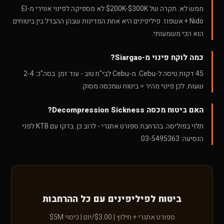
ממש לא. תקרה של $200K-$300K לא מספיקה לפינוי אווירי מ-El
Nido + אשפוז. פיליפינים היא אחת המדינות שבהן ההבדל בין ביטוחים
הוא הכי משמעותי.
כמה לוקח פינוי מ-Siargao?
45 דקות טיסה ל-Cebu. מ-Cebu לבי"ח טוב - עוד זמן. בסה"כ: 2-4
שעות. לכן פינוי מהיר = ביטוח שמכסה מסוק.
האם ביטוח מכסה Decompression Sickness?
תלוי בפוליסה. בהרחבת ספורט אתגרי - לרוב כן. בדקו עם KTB לפני
הנסיעה: 03-5495363.
ביטוח לפיליפינים עם כל ההרחבות
ספורט אתגרי + חילוץ | $3.00/יום | כיסוי $5M