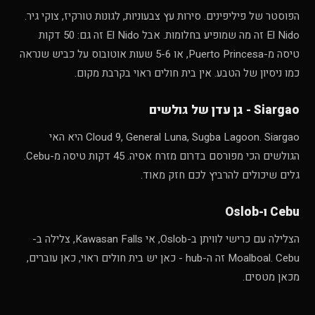
הפוסטר של פיליפינים. סירות עץ צבעוניות, לגונות טורקיז, צוקי גיר.
El Nido זה מה שמופיע בחלומות. אבל El Nido זה גם: 50 דקות
טיסה מ-Puerto Princesa, או 5-6 שעות אוטובוס על כביש שנראה
כמו ניסיון של הטבע. אין בית חולים ראוי בקרבת מקום.
Siargao - גן עדן של גולשים
Cloud 9, General Luna, Sugba Lagoon. Siargao היא האי
הגולשים הכי מפורסם בדרום מזרח אסיה. 45 דקות טיסה מ-Cebu.
גלים שיכולים להרביץ לכם חזק מאוד.
Cebu ו-Oslob
הצלילה עם כרישי לוויתן ב-Oslob, אי Kawasan Falls, צלילה ב-
Moalboal. Cebu זה ה-hub - כאן יש בית חולים ראוי, כאן עוברים,
מכאן מטסים.