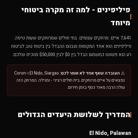
פיליפינים - למה זה מקרה ביטוחי
מיוחד
7,641 איים. מרחקים עצומים. בתי חולים שמרוחקים שעות טיסה.
פיליפינים הוא אחד המקומות שבהם ההבדל בין ביטוח טוב לביטוח
רע הוא פשוטו כמשמעו הבדל בין $0 לבין $50,000 מהכיס שלכם.
⚠️
העובדה שאף אחד לא אומר לכם:
El Nido, Siargao ו-Coron
נמצאים על איים מרוחקים. בית חולים רציני - ומנילה. המרחק הזה
עולה הרבה מאוד כסף בזמן חירום.
המדריך לשלושת היעדים הגדולים
El Nido, Palawan