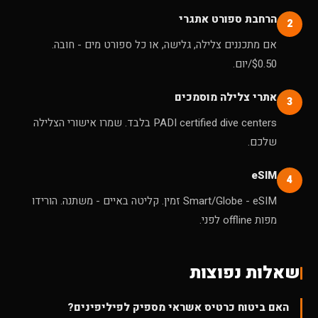
הרחבת ספורט אתגרי
2
אם מתכננים צלילה, גלישה, או כל ספורט מים - חובה.
$0.50/יום.
אתרי צלילה מוסמכים
3
PADI certified dive centers בלבד. שמרו אישורי הצלילה
שלכם.
eSIM
4
Smart/Globe - eSIM זמין. קליטה באיים - משתנה. הורידו
מפות offline לפני.
שאלות נפוצות
האם ביטוח כרטיס אשראי מספיק לפיליפינים?