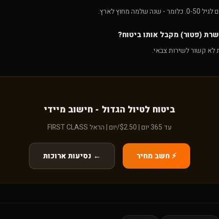
רת (פטור) מקבל אותו ביטוח?
ת לא קשור לשירות צבאי.
ביטוח לטיול הגדול - חישוב מיידי
עד 365 יום | $2.50/יום | הראל FIRST CLASS
⚡ חשב מחיר
← נסיעות ארוכות