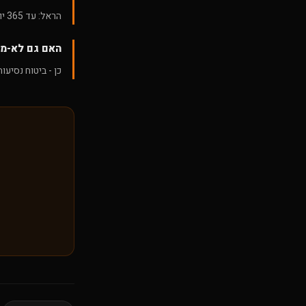
הראל: עד 365 יום לגיל 0-50. כלומר - שנה שלמה מחוץ לארץ.
האם גם לא-מש
כן - ביטוח נסיעו