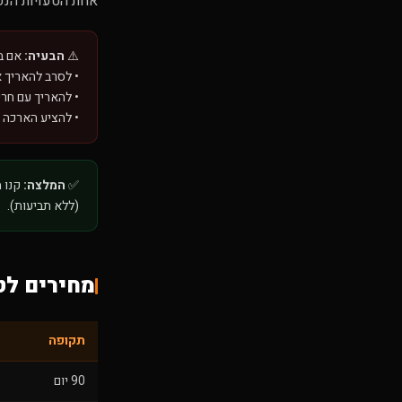
אחת הטעויות הנפו
⚠️
הבעיה:
אם במ
• לסרב להאריך 
• להאריך עם חרי
• להציע הארכה ב
✅
המלצה:
קנו מ
(ללא תביעות).
מחירים לט
תקופה
90 יום