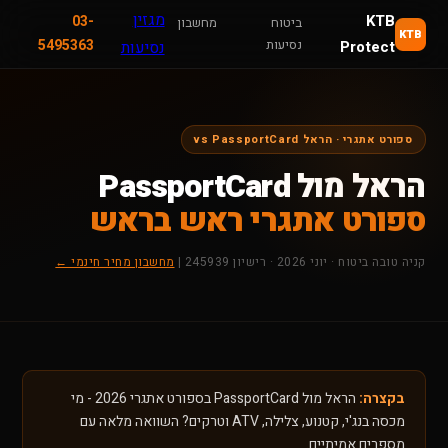
מגזין
KTB
03-
ביטוח
מחשבון
KTB
נסיעות
5495363
Protect
נסיעות
ספורט אתגרי · הראל vs PassportCard
הראל מול PassportCard
ספורט אתגרי ראש בראש
קניה טובה ביטוח · יוני 2026 · רישיון 245939 |
מחשבון מחיר חינמי ←
בקצרה:
הראל מול PassportCard בספורט אתגרי 2026 - מי
מכסה בנג'י, קטנוע, צלילה, ATV וטרקים? השוואה מלאה עם
מספרים אמיתיים.