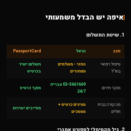
איפה יש הבדל משמעותי
1. שיטת התשלום
מצב
הראל
PassportCard
טיפול רפואי
החזר - משלמים
תשלום ישיר
בחו"ל
ומוחזרים
בכרטיס
03-5661669 עברית
מוקד חירום
מוקד כרטיס
24/7
מה קורה בבית
מציגים כרטיס +
מחייבים ישירות
חולים
מסמכים
2. גיל מקסימלי לספורט אתגרי