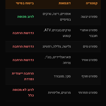
קטגוריה
דוגמאות
ביטוח בסיסי
אופניים, ריצה, טרקים
ספורט יבשה
לרוב מכוסה
בסיסיים
ספורט אתגרי
טרקים בגבהים, ATV,
נדרשת הרחבה
חובבני
קטנוע
ספורט מים
גלישה, צלילה, רפטינג
נדרשת הרחבה
פאראגליידינג, בנג'י,
ספורט אוויר
נדרשת הרחבה
צניחה
הרחבה ייעודית
ספורט חורף
סקי, סנובורד
נפרדת
לרוב לא מכוסה
ספורט תחרותי
מרוצים, אליפויות
כלל