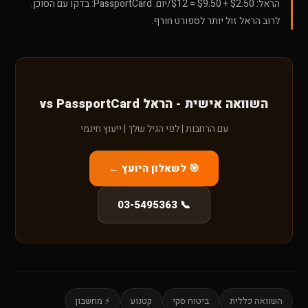
הראל: $2.50 + $9.50 = $12/יום. PassportCard: בדקו עם הסוכן.
לרוב הראל זול יותר לספורט חורף.
השוואה אישית - הראל vs PassportCard
עם הרחבות | לפי הגיל שלך | ייעוץ חינמי
🎯 לשאלון היועץ ←
📞 03-5495363
השוואה כללית
ביטוח סקי
קטנוע
⚡ מחשבון