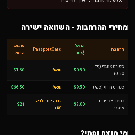
❌ פעילות שהוגדרה "סיכון בלתי סביר"
מחירי ההרחבות - השוואה ישירה
הראל
שבוע
הרחבה
PassportCard
$/יום
הראל
ספורט אתגרי (גיל
$0.50
שאלו
$3.50
0-50)
ספורט חורף (סקי)
$9.50
שאלו
$66.50
בסיסי + ספורט
גבוה יותר לגיל
$21
$3.00
אתגרי
60+
מי מנצח ומתי?