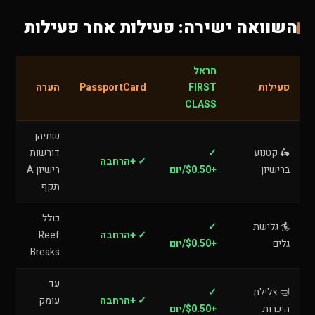
השוואה ישירה: פעילות אחר פעילות
הראל
פעילות
FIRST
PassportCard
הערה
CLASS
שתיהן
🛵 קטנוע
✓
דורשות
✓ +הרחבה
ברישיון
+$0.50/יום
רישיון A
תקף
כולל
🏄 גלישת
✓
✓ +הרחבה
Reef
גלים
+$0.50/יום
Breaks
עד
🤿 צלילת
✓
✓ +הרחבה
עומק
היכרות
+$0.50/יום