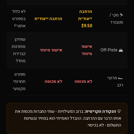
הרחבה
לא כלול
⛷️ סקי /
ייעודית
הרחבה ייעודית
בספורט
סנובורד
$9.50
אתגרי!
שתיהן
אישור
מוחרגות
🏔️ Off-Piste
אישור מיוחד
מיוחד
כברירת
מחדל
ספורט
🏎️ מרוצי
לא מכוסה
לא מכוסה
תחרותי
רכב
מקצועי
💡
הנקודה הקריטית:
ברוב הפעילויות - שתי החברות מכסות את
אותו הדבר עם ההרחבה. ההבדל האמיתי הוא במחיר ובשיטת
התשלום - לא בכיסוי.