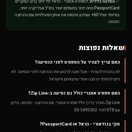
✅
המלצה כללית:
לספורט אתגרי - הראל זול יותר ברוב המקרים.
PassportCard נוחה יותר בתשלום ישיר בחו"ל אבל יקרה יותר,
במיוחד מגיל 60+. שתיהן מכסות את אותן הפעילויות עם ההרחבה
הנכונה.
שאלות נפוצות
האם צריך לצהיר על הספורט לפני הנסיעה?
לא בהכרח להצהיר - אבל חובה לרכוש את ההרחבה לפני הנסיעה. לא
ניתן להוסיף הרחבה אחרי שיצאתם מישראל.
האם ספורט אתגרי כולל גם נסיעה ב-Zip Line?
Zip Line מוגדר בדרך כלל ספורט אתגרי. עם ההרחבה - מכוסה. בדקו
עם KTB לפני: 03-5495363.
סקי בגודאורי - הראל או PassportCard?