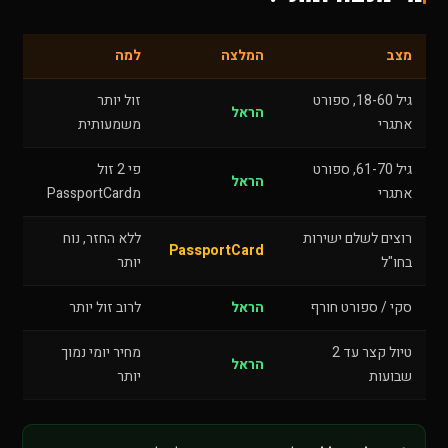
מצב
המלצה
למה
גיל 18-60, ספורט
זול יותר
הראל
אתגרי
משמעותית
גיל 61-70, ספורט
פי 2 זול
הראל
אתגרי
מPassportCard
רוצים לשלם ישירות
ללא החזר, נוח
PassportCard
בחו"ל
יותר
סקי / ספורט חורף
הראל
לרוב זול יותר
טיול קצר עד 2
מחיר יומי נמוך
הראל
שבועות
יותר