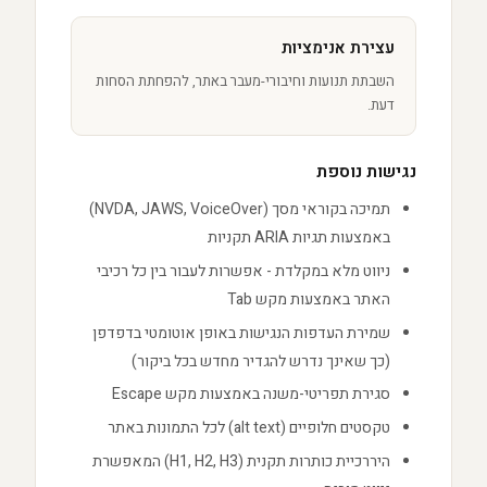
עצירת אנימציות
השבתת תנועות וחיבורי-מעבר באתר, להפחתת הסחות
דעת.
נגישות נוספת
תמיכה בקוראי מסך (NVDA, JAWS, VoiceOver)
באמצעות תגיות ARIA תקניות
ניווט מלא במקלדת - אפשרות לעבור בין כל רכיבי
האתר באמצעות מקש Tab
שמירת העדפות הנגישות באופן אוטומטי בדפדפן
(כך שאינך נדרש להגדיר מחדש בכל ביקור)
סגירת תפריטי-משנה באמצעות מקש Escape
טקסטים חלופיים (alt text) לכל התמונות באתר
היררכיית כותרות תקנית (H1, H2, H3) המאפשרת