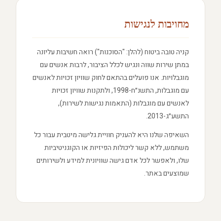
מחויבות לנגישות
קניה טובה ביטוח (להלן: "הסוכנות") רואה חשיבות עליונה
במתן שירות שווה ונגיש לכלל הציבור, לרבות אנשים עם
מוגבלויות. אנו פועלים בהתאם לחוק שוויון זכויות לאנשים
עם מוגבלות, התשנ״ח-1998, ולתקנות שוויון זכויות
לאנשים עם מוגבלות (התאמות נגישות לשירות),
התשע״ג-2013.
השאיפה שלנו היא להעניק חוויית גלישה מיטבית עבור כל
משתמש, ללא קשר ליכולות הפיזיות או הקוגניטיביות
שלו, ולאפשר לכל אדם גישה שוויונית למידע ולשירותים
שמוצעים באתר.