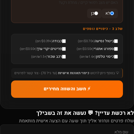
האם יש מצב רפואי קיים / מחלת רקע?
לא
כן
שלב 3 - כיסויים נוספים
ביטול נסיעה
כבודה
(+$0.70/יום)
(+$0.39/יום)
ספורט אתגרי
פריטים יקרי ערך
(+$0.50/יום)
(+$0.50/יום)
כיסוי טלפון
רכב שכור
(+₪1.6/יום)
(+₪1.5/יום)
💡 בנוסף ניתן לרכוש
כיסוי תאונות אישיות
(עד גיל 70) - צור קשר לפרטים
⚡ חשב והשווה מחירים
לא רכשת עדיין? 💬 נעשה את זה בשבילך
שלח פרטים ונחזור אליך תוך שעה עם הצעה אישית מותאמת