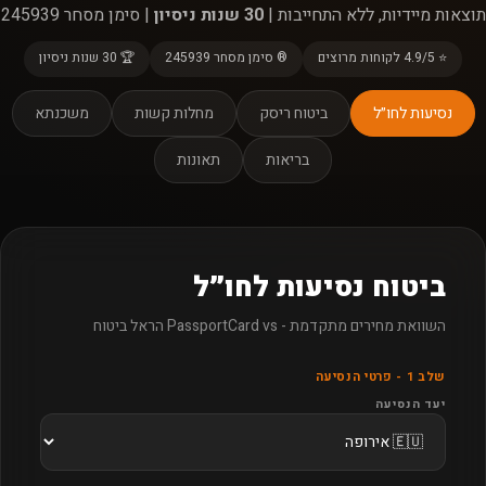
תוצאות מיידיות, ללא התחייבות |
30 שנות ניסיון
| סימן מסחר 245939
⭐ 4.9/5 לקוחות מרוצים
® סימן מסחר 245939
🏆 30 שנות ניסיון
נסיעות לחו״ל
ביטוח ריסק
מחלות קשות
משכנתא
בריאות
תאונות
ביטוח נסיעות לחו״ל
השוואת מחירים מתקדמת - PassportCard vs הראל ביטוח
שלב 1 - פרטי הנסיעה
יעד הנסיעה