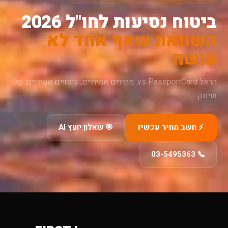
ביטוח נסיעות לחו"ל 2026
השוואה שאף אחד לא
עושה
הראל vs PassportCard. מחירים אמיתיים, כיסויים אמיתיים. בלי
שיווק.
⚡ חשב מחיר עכשיו
🎯 שאלון יועץ AI
📞 03-5495363