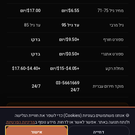
מחיר גיל 71-75
$6.55/יום
$17.00/יום
גיל מרבי
עד גיל 95
עד גיל 85
ספורט חורף
+$9.50/יום
בדקו
ספורט אתגרי
+$0.50/יום
בדקו
מחלת רקע
+$4.05-$15/יום
+$4.40-$17.60
03-5661669
מוקד חירום עברית
24/7
24/7
💡
מתי PassportCard עדיף:
כשלא רוצים לשלם מהכיס
🍪 אנחנו משתמשים בעוגיות (Cookies) כדי לשפר את חוויית הגלישה
ולחכות להחזר.
מתי הראל עדיף:
גיל 60+, נסיעות ארוכות,
ולנתח תנועה באתר. אפשר לאשר או לדחות. מידע נוסף ב
מדיניות הפרטיות
.
ספורט חורף, מחיר נמוך יותר.
דחייה
אישור