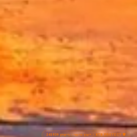
🛡️ KTB PROTECT - ייעוץ חינמי - רישיון 245939