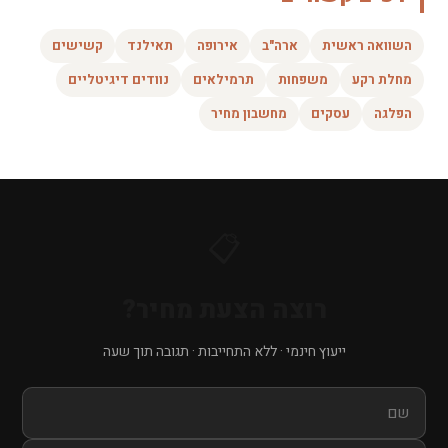
השוואה ראשית
ארה"ב
אירופה
תאילנד
קשישים
מחלת רקע
משפחות
תרמילאים
נוודים דיגיטליים
הפלגה
עסקים
מחשבון מחיר
📋
רוצה הצעת מחיר?
ייעוץ חינמי · ללא התחייבות · תגובה תוך שעה