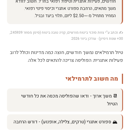
חודשים, פעילות אתגרית וטיפול רפואי בחו"ל. חשוב לוודא
משך מתאים, הרחבת ספורט אתגרי וכיסוי פינוי רפואי.
המחיר מתחיל מ-~$2.50 ליום, תלוי ביעד ובגיל.
✍️ נכתב ע"י צוות סוכני ביטוח מורשים, קניה טובה ביטוח (סימן מסחר 245939,
30+ שנות ניסיון) · עודכן ביוני 2026
טיול תרמילאים נמשך חודשים, חוצה כמה מדינות וכולל לרוב
פעילות אתגרית. הפוליסה צריכה להתאים לכל אלה.
מה חשוב לתרמילאי
📆 משך ארוך - ודאו שהפוליסה מכסה את כל חודשי
הטיול
🏔️ ספורט אתגרי (טרקים, צלילה, אופנוע) - דורש הרחבה