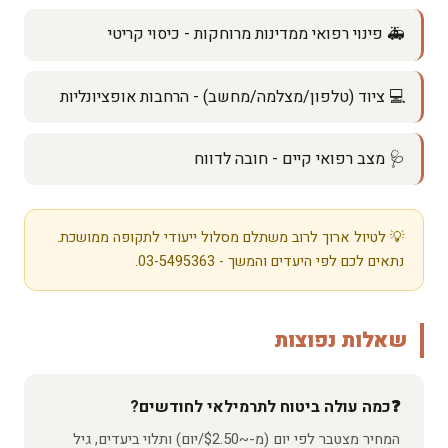
🚑 פינוי רפואי ממדינות מרוחקות - כיסוי קריטי
💻 ציוד (טלפון/מצלמה/מחשב) - הרחבות אופציונליות
🩺 מצב רפואי קיים - חובה לדווח
💡 לטיול ארוך לרוב משתלם מסלול ייעודי לתקופה ממושכת.
נתאים לכם לפי היעדים והמשך - 03-5495363.
שאלות נפוצות
כמה עולה ביטוח לתרמילאי לחודשים?
המחיר מצטבר לפי יום (מ-~$2.50/יום) ותלוי ביעדים, גיל