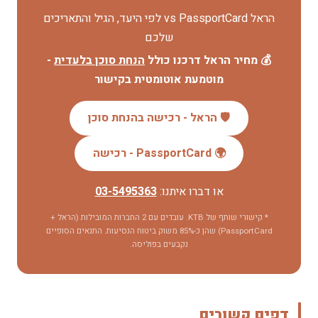
הראל vs PassportCard לפי היעד, הגיל והתאריכים
שלכם
💰 מחיר הראל דרכנו כולל
הנחת סוכן בלעדית
-
מוטמעת אוטומטית בקישור
🛡️ הראל - רכישה בהנחת סוכן
🌍 PassportCard - רכישה
או דברו איתנו:
03-5495363
* קישורי שותף של KTB. עובדים עם 2 החברות המובילות (הראל +
PassportCard) שהן כ-85% משוק ביטוח הנסיעות. התנאים הסופיים
נקבעים בפוליסה.
דפים קשורים