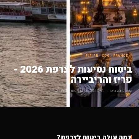
🇫🇷 FR · CDG · FRANCE
ביטוח נסיעות לצרפת 2026 -
פריז והריביירה
קניה טובה ביטוח · יוני 2026 · סימן מסחר 245939
כמה עולה ביטוח לצרפת?