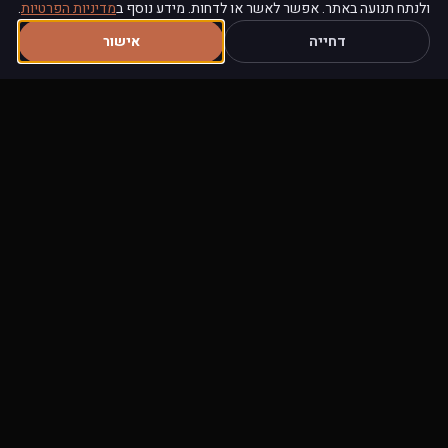
כייסות, מטרו
ולנתח תנועה באתר. אפשר לאשר או לדחות. מידע נוסף ב
מדיניות הפרטיות
.
🗼 פריז
כבודה $0.39
צפוף
דחייה
אישור
ספורט אתגרי + רישיון
🏖️ ריביירה / ניס
ספורט ים, קטנוע
A
⛷️ האלפים
סקי, off-piste
ספורט חורף
הצרפתיים
🍷 בורדו /
נהיגה כפרית
צד ג' נהיגה
פרובאנס
סקי באלפים הצרפתיים
- הרחבת ספורט חורף חובה, ו-off-
piste דורש כיסוי נפרד.
מדריך ביטוח סקי ←
ביטוח נסיעות - חישוב מיידי
הראל FIRST CLASS · כיסוי $5,000,000 · $2.50/יום