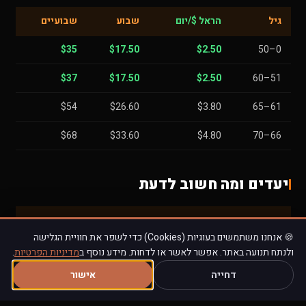
גיל
הראל $/יום
שבוע
שבועיים
$35
$17.50
$2.50
0–50
$37
$17.50
$2.50
51–60
$54
$26.60
$3.80
61–65
$68
$33.60
$4.80
66–70
יעדים ומה חשוב לדעת
יעד
סיכון
הרחבה
🍪 אנחנו משתמשים בעוגיות (Cookies) כדי לשפר את חוויית הגלישה
🌅 סנטוריני /
ATV, קטנוע,
ספורט אתגרי +
ולנתח תנועה באתר. אפשר לאשר או לדחות. מידע נוסף ב
מדיניות הפרטיות
.
מיקונוס
אלכוהול
רישיון A
דחייה
אישור
🏛️ אתונה
כייסות, מדרגות
כבודה $0.39