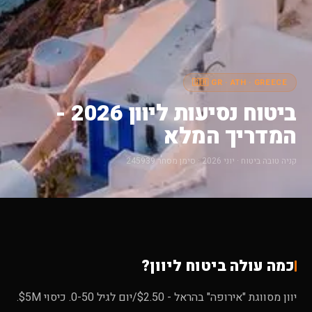
🇬🇷 GR · ATH · GREECE
ביטוח נסיעות ליוון 2026 -
המדריך המלא
קניה טובה ביטוח · יוני 2026 · סימן מסחר 245939
כמה עולה ביטוח ליוון?
יוון מסווגת "אירופה" בהראל - $2.50/יום לגיל 0-50. כיסוי $5M.