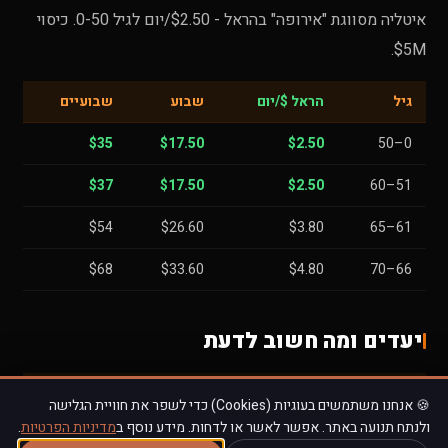
איטליה מסווגת "אירופה" בהראל - $2.50/יום לגיל 0-50. כיסוי
$5M.
גיל
הראל $/יום
שבוע
שבועיים
$35
$17.50
$2.50
0–50
$37
$17.50
$2.50
51–60
$54
$26.60
$3.80
61–65
$68
$33.60
$4.80
66–70
יעדים ומה חשוב לדעת
יעד
סיכון
הרחבה
🍪 אנחנו משתמשים בעוגיות (Cookies) כדי לשפר את חוויית הגלישה
ולנתח תנועה באתר. אפשר לאשר או לדחות. מידע נוסף ב
מדיניות הפרטיות
.
כייסות, תחבורה
🏛️ רומא
כבודה $0.39